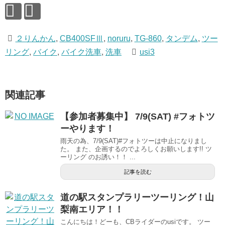
２りんかん
,
CB400SFⅢ
,
noruru
,
TG-860
,
タンデム
,
ツー
リング
,
バイク
,
バイク洗車
,
洗車
usi3
関連記事
【参加者募集中】 7/9(SAT) #フォトツ
ーやります！
雨天の為、7/9(SAT)#フォトツーは中止になりまし
た。 また、企画するのでよろしくお願いします!! ツ
ーリング のお誘い！！ ...
記事を読む
道の駅スタンプラリーツーリング！山
梨南エリア！！
こんにちは！どーも、CBライダーのusiです。 ツー