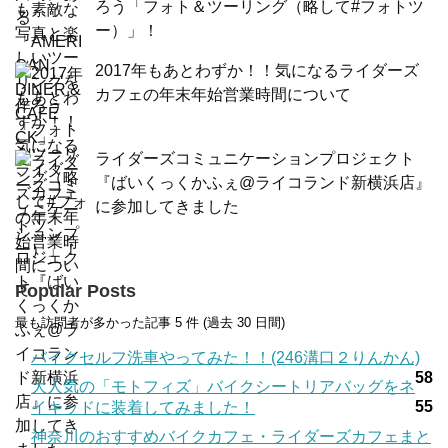
ろう「フォト＆ツーリング（略して#フォトツ
ー）」！
2017年もあとわずか！！気になるライダーズ
カフェの年末年始営業時間について
ライダーズコミュニケーションプロジェクト
『ばいくっくかふぇ@ライコランド新横浜店』
に参加してきました
Popular Posts
最も訪問者が多かった記事 5 件 (過去 30 日間)
バイクセルフ洗車やってみた！！(246溝口２りんかん)
58
大人気の「モトフィズ」バイクシートリアバッグをネ
55
イキッドに装着してみました！
神奈川のおすすめバイクカフェ・ライダーズカフェまと