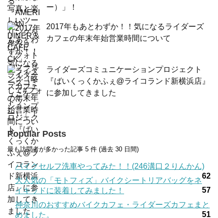
ー）」！
2017年もあとわずか！！気になるライダーズ
カフェの年末年始営業時間について
ライダーズコミュニケーションプロジェクト
『ばいくっくかふぇ@ライコランド新横浜店』
に参加してきました
Popular Posts
最も訪問者が多かった記事 5 件 (過去 30 日間)
バイクセルフ洗車やってみた！！(246溝口２りんかん)
62
大人気の「モトフィズ」バイクシートリアバッグをネ
57
イキッドに装着してみました！
神奈川のおすすめバイクカフェ・ライダーズカフェまと
51
めました。